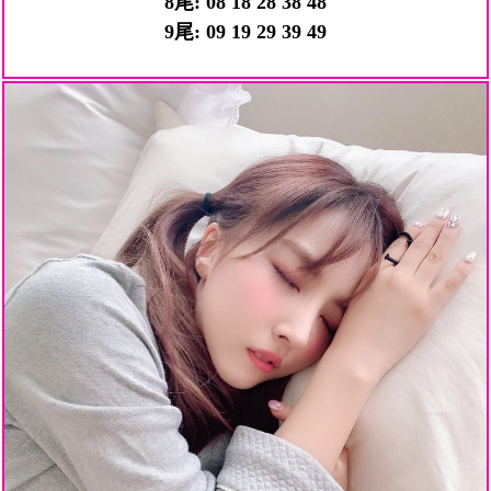
8尾: 08 18 28 38 48
9尾: 09 19 29 39 49