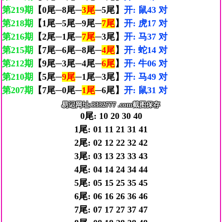
第219期
【
0尾─8尾─
3尾
─5尾
】
开: 鼠43 对
第218期
【
1尾─5尾─9尾─
7尾
】
开: 虎17 对
第216期
【
2尾─1尾─
7尾
─3尾
】
开: 马37 对
第215期
【
7尾─6尾─8尾─
4尾
】
开: 蛇14 对
第212期
【
9尾─3尾─4尾─
6尾
】
开: 牛06 对
第210期
【
5尾─
9尾
─1尾─3尾
】
开: 马49 对
第207期
【
7尾─0尾─
1尾
─6尾
】
开: 鼠31 对
易记网址:3332777 .com截图保存
0尾: 10 20 30 40
1尾: 01 11 21 31 41
2尾: 02 12 22 32 42
3尾: 03 13 23 33 43
4尾: 04 14 24 34 44
5尾: 05 15 25 35 45
6尾: 06 16 26 36 46
7尾: 07 17 27 37 47